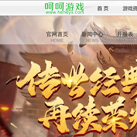
官网首页
新闻中心
开服表
HOME
NEWS
SERVER