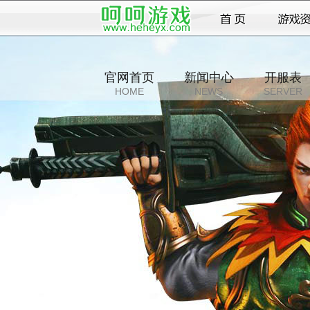
官网首页
新闻中心
开服表
HOME
NEWS
SERVER