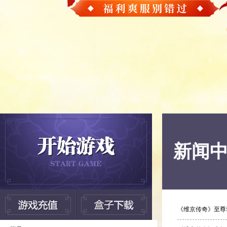
新闻
《维京传奇》至尊