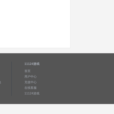
11124游戏
首页
用户中心
包
充值中心
在线客服
11124游戏