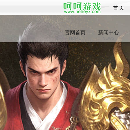
世纪
官网首页
新闻中心
HOME
NEWS