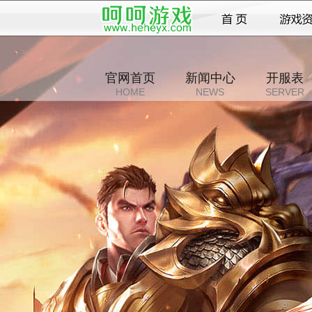
官网首页
新闻中心
开服表
HOME
NEWS
SERVER