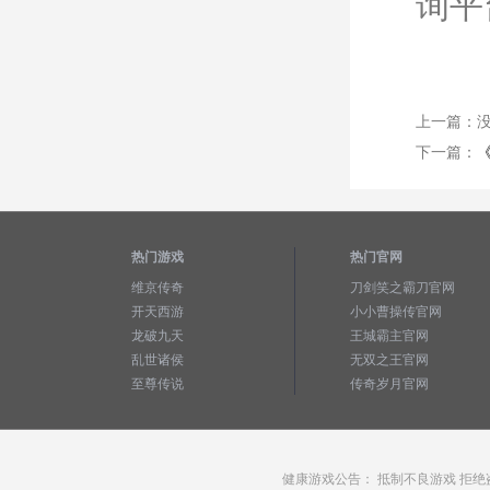
询平
上一篇：
下一篇：
热门游戏
热门官网
维京传奇
刀剑笑之霸刀官网
开天西游
小小曹操传官网
龙破九天
王城霸主官网
乱世诸侯
无双之王官网
至尊传说
传奇岁月官网
健康游戏公告： 抵制不良游戏 拒绝