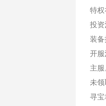
特权
投资
装备
开服
主服
未领
寻宝