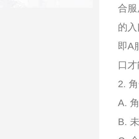
合服
的入
即A
口才
2.
A.
B.