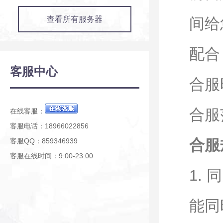
查看所有服务器
间给
配合
客服中心
合服
合服范
在线客服：
客服电话：18966022856
合服
客服QQ：859346939
客服在线时间：9:00-23:00
1.
能同