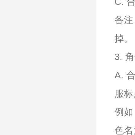
C.
备注
掉。
3.
A.
服标
例如
色名