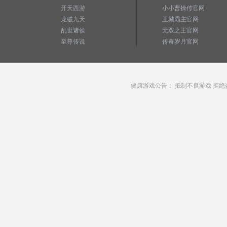
开天西游
小小曹操传官网
龙破九天
王城霸主官网
乱世诸侯
无双之王官网
至尊传说
传奇岁月官网
健康游戏公告： 抵制不良游戏 拒绝