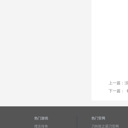
上一篇：
下一篇：
热门游戏
热门官网
维京传奇
刀剑笑之霸刀官网