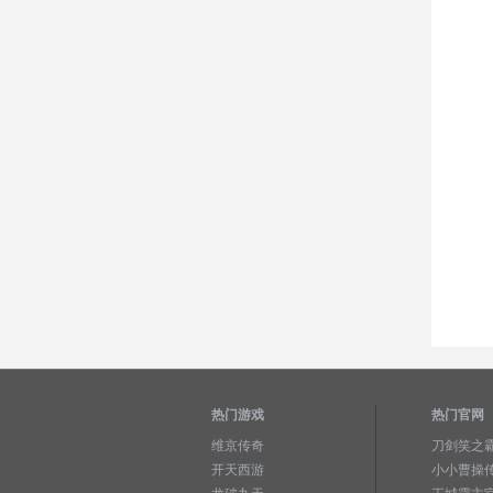
热门游戏
热门官网
维京传奇
刀剑笑之
开天西游
小小曹操