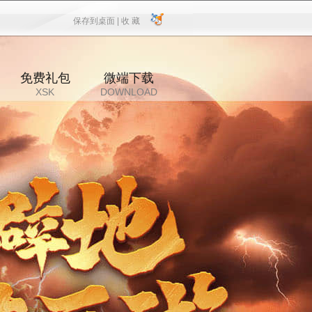
保存到桌面 |
收 藏
保存到桌面
|
收 藏
免费礼包
微端下载
XSK
DOWNLOAD