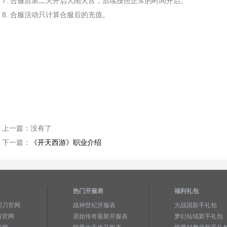
7. 合服后第二天开启大闹天宫，后续按照正常的时间开启。
8. 合服活动只计算合服后的充值。
上一篇：
没有了
下一篇：
《开天西游》职业介绍
热门开服表
福利礼包
霸刀官网
战神世纪开服表
大战国新手礼包
传官网
原始传奇最新开服表
梦幻仙域新手礼包