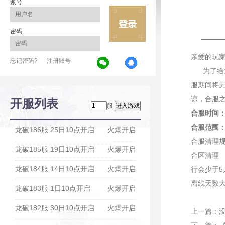
账号:
密码:
亲爱的玩
忘记密码?
注册账号
为了给大家
服期间将
谅，合服
开服列表
服
合服时间：4月
合服范围：1
龙破186服 25日10点开启
火爆开启
合服清理
龙破185服 19日10点开启
火爆开启
合区清理
龙破184服 14日10点开启
火爆开启
行会少于5
离线天数大
龙破183服 1日10点开启
火爆开启
龙破182服 30日10点开启
火爆开启
上一篇：