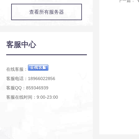
下一篇：
查看所有服务器
客服中心
在线客服：
客服电话：18966022856
客服QQ：859346939
客服在线时间：9:00-23:00