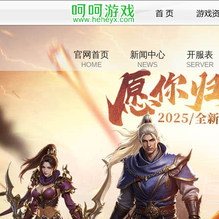
官网首页
新闻中心
开服表
HOME
NEWS
SERVER