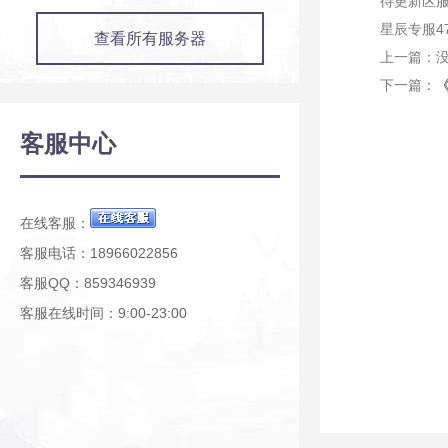
待更新区
星辰专服4
查看所有服务器
上一篇：
下一篇：
客服中心
在线客服：
客服电话：18966022856
客服QQ：859346939
客服在线时间：9:00-23:00