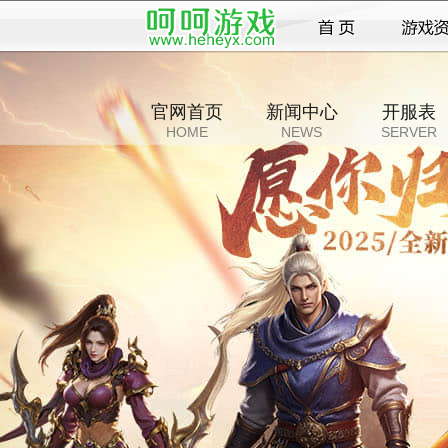
官网首页
新闻中心
开服表
HOME
NEWS
SERVER