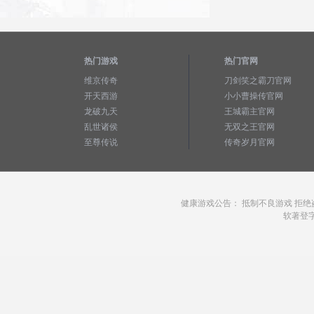
热门游戏
热门官网
维京传奇
刀剑笑之霸刀官网
开天西游
小小曹操传官网
龙破九天
王城霸主官网
乱世诸侯
无双之王官网
至尊传说
传奇岁月官网
健康游戏公告： 抵制不良游戏 拒绝
软著登字第1