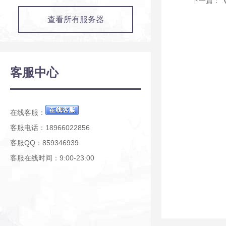
下一篇：
查看所有服务器
客服中心
在线客服：
客服电话：18966022856
客服QQ：859346939
客服在线时间：9:00-23:00