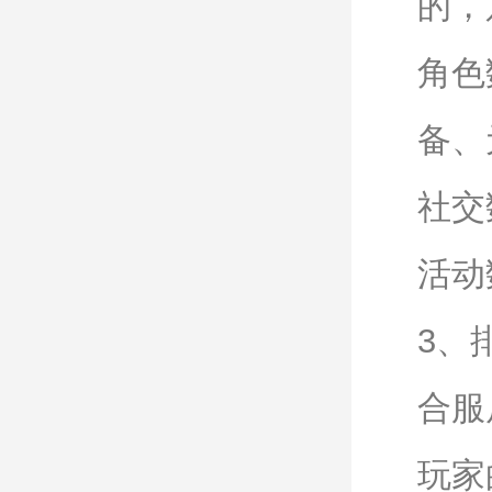
的，
角色
备、
社交
活动
3、
合服
玩家