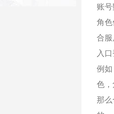
账号
角色
合服
入口
例如
色，
那么