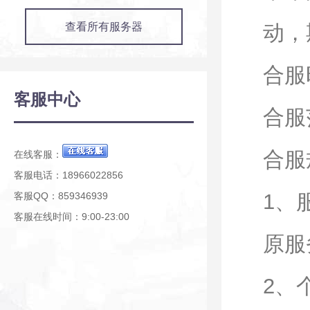
查看所有服务器
动，
合服时
客服中心
合服范
合服
在线客服：
客服电话：18966022856
1、
客服QQ：859346939
客服在线时间：9:00-23:00
原服
2、