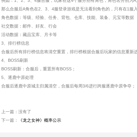
例如：1、2、3、4服合服，玩家在这4个服分别有角色，角色名分别为A,B
那么合服后A角色在2、3、4服登录游戏是无法看到角色的，只有在1服
角色数据：等级、经验、任务、背包、仓库、技能、装备、元宝等数据
社交数据：邮件、好友、行会
活动数据：藏品宝库、月卡等
3、排行榜信息
合服后所有排行榜信息将清空重置，排行榜根据合服后玩家的信息重新
4、BOSS刷新
BOSS刷新：合服后，重置所有BOSS；
5、逐鹿中原处理
合服后逐鹿中原城主归属清空，合服后每周3/6进行跨服逐鹿中原争夺；
上一篇：
没有了
下一篇：
《龙之女神》概率公示