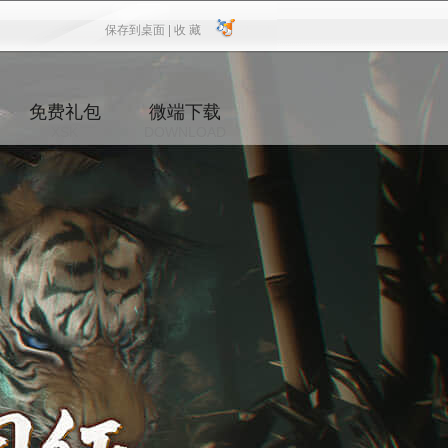
保存到桌面 |
收 藏
保存到桌面
|
收 藏
免费礼包
微端下载
XSK
DOWNLOAD