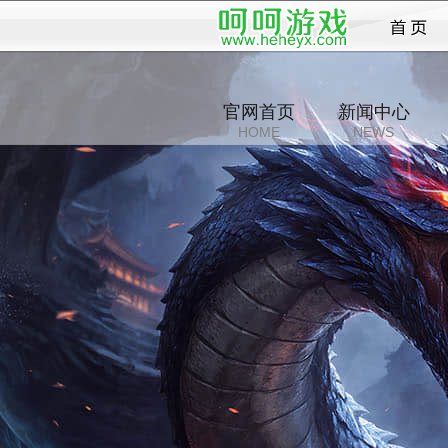
之怒
官网首页
新闻中心
HOME
NEWS