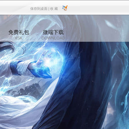
保存到桌面 |
收 藏
保存到桌面
|
收 藏
免费礼包
微端下载
XSK
DOWNLOAD