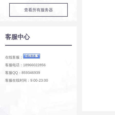
查看所有服务器
客服中心
在线客服：
客服电话：18966022856
客服QQ：859346939
客服在线时间：9:00-23:00