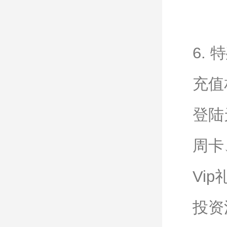
6.
充值
登陆
周卡
Vi
投资