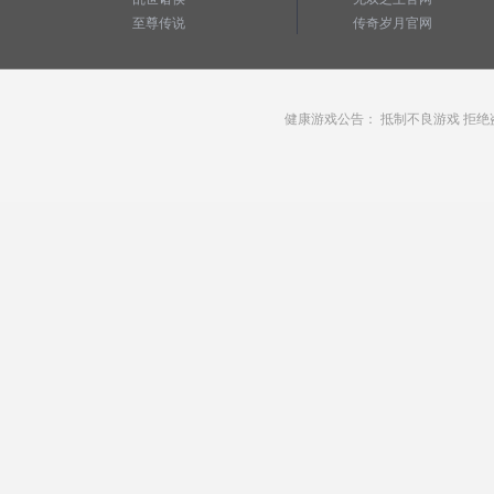
至尊传说
传奇岁月官网
健康游戏公告： 抵制不良游戏 拒绝