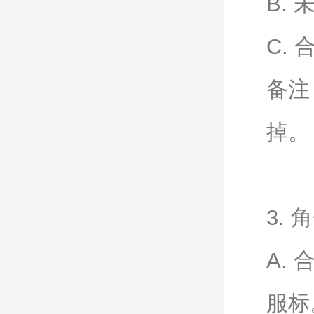
B.
C.
备注
掉。
3.
A.
服标