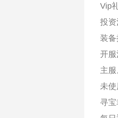
Vi
投资
装备
开服
主服
未使
寻宝