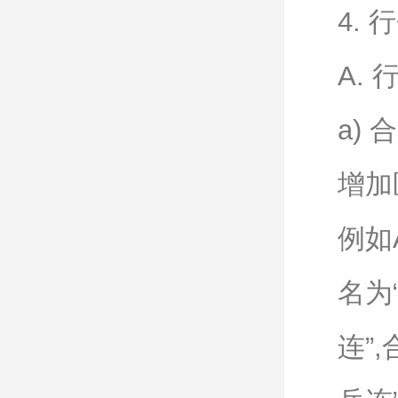
4.
A.
a)
增加
例如
名为
连”