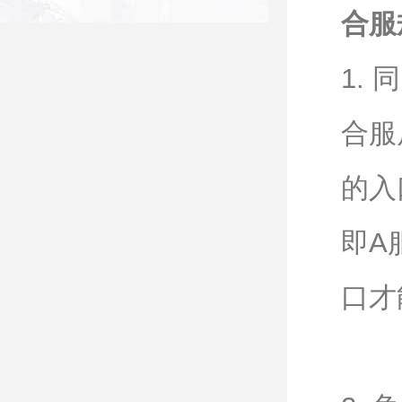
合服
1.
合服
的入
即A
口才