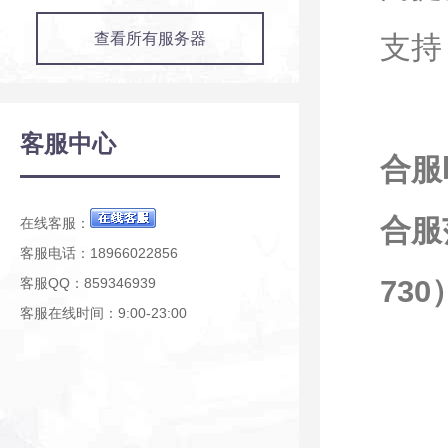
查看所有服务器
支持
客服中心
合服时
合服
在线客服：
客服电话：18966022856
730
客服QQ：859346939
客服在线时间：9:00-23:00