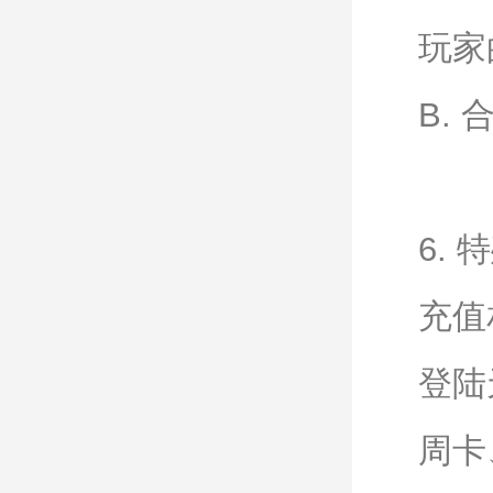
玩家
B.
6.
充值
登陆
周卡