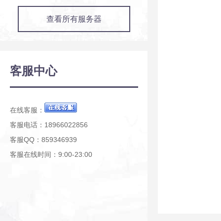
查看所有服务器
客服中心
在线客服：
客服电话：18966022856
客服QQ：859346939
客服在线时间：9:00-23:00