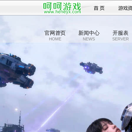
官网首页
新闻中心
开服表
HOME
NEWS
SERVER