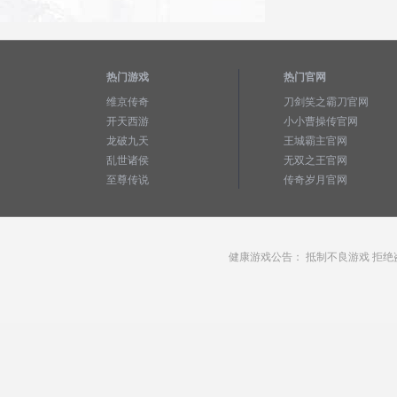
热门游戏
热门官网
维京传奇
刀剑笑之霸刀官网
开天西游
小小曹操传官网
龙破九天
王城霸主官网
乱世诸侯
无双之王官网
至尊传说
传奇岁月官网
健康游戏公告： 抵制不良游戏 拒绝