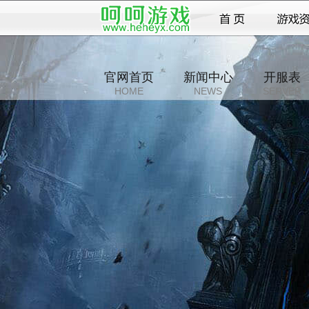
官网首页
新闻中心
开服表
HOME
NEWS
SERVER