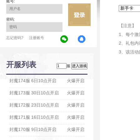
账号:
密码:
【注意】
1、每个
忘记密码?
注册账号
2、礼包内
3、该活动
开服列表
服
封魔174服 6日10点开启
火爆开启
封魔173服 30日10点开启
火爆开启
封魔172服 23日10点开启
火爆开启
封魔171服 16日10点开启
火爆开启
封魔170服 9日10点开启
火爆开启