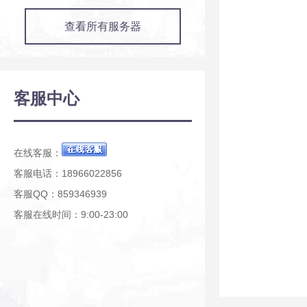
查看所有服务器
客服中心
在线客服：
客服电话：18966022856
客服QQ：859346939
客服在线时间：9:00-23:00