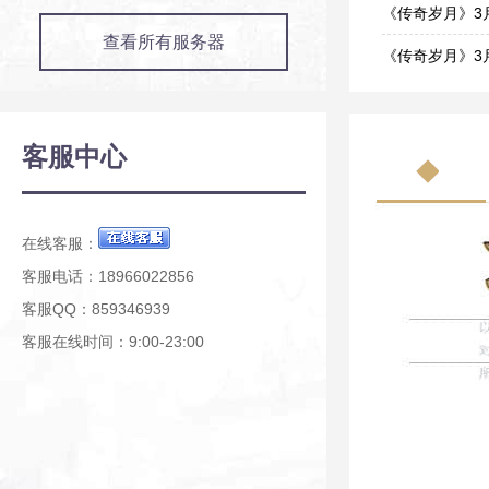
05-21
《传奇岁月》3
查看所有服务器
03-27
《传奇岁月》3
03-26
《传奇岁月》3
03-19
《传奇岁月》3
客服中心
03-04
《传奇岁月》2
02-26
在线客服：
客服电话：18966022856
客服QQ：859346939
客服在线时间：9:00-23:00