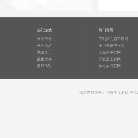
热门游戏
热门官网
维京传奇
刀剑笑之霸刀官网
开天西游
小小曹操传官网
龙破九天
王城霸主官网
乱世诸侯
无双之王官网
至尊传说
传奇岁月官网
健康游戏公告： 抵制不良游戏 拒绝