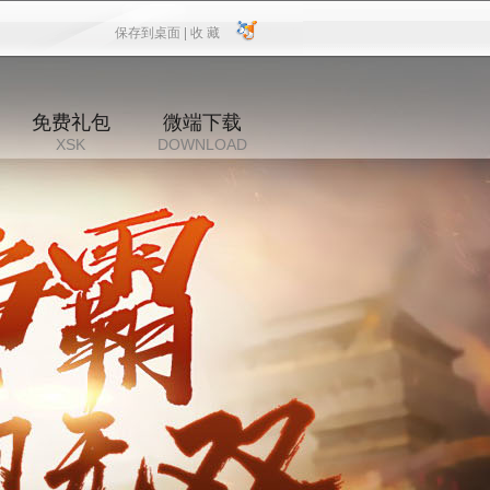
保存到桌面 |
收 藏
保存到桌面
|
收 藏
免费礼包
微端下载
XSK
DOWNLOAD