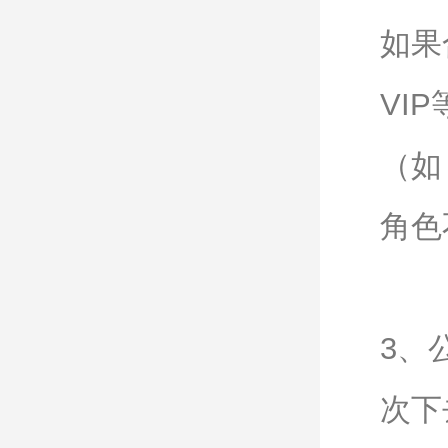
如果
VI
（如
角色
3、
次下