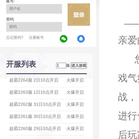
账号:
密码:
亲爱
忘记密码?
注册账号
您好
开服列表
服
戏气
超霸2264服 2日10点开启
火爆开启
超霸2263服 1日10点开启
火爆开启
战，
超霸2262服 31日10点开启
火爆开启
进行
超霸2261服 30日10点开启
火爆开启
超霸2260服 29日10点开启
火爆开启
后玩