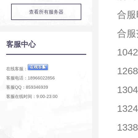
查看所有服务器
合服时
合服
客服中心
104
126
在线客服：
客服电话：18966022856
130
客服QQ：859346939
客服在线时间：9:00-23:00
132
133