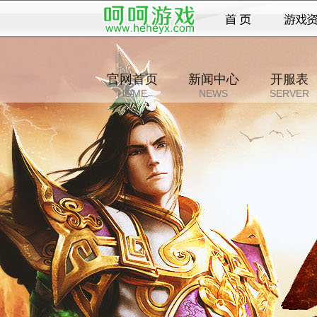
官网首页
新闻中心
开服表
HOME
NEWS
SERVER