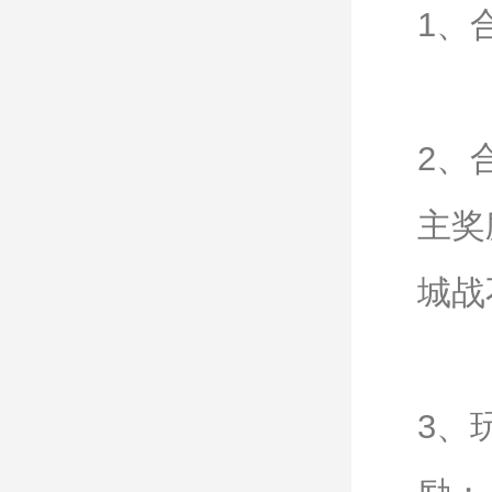
1、
2、
主奖
城战
3、