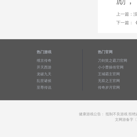
励；
上一篇：
下一篇：
热门游戏
热门官网
维京传奇
刀剑笑之霸刀官网
开天西游
小小曹操传官网
龙破九天
王城霸主官网
乱世诸侯
无双之王官网
至尊传说
传奇岁月官网
健康游戏公告： 抵制不良游戏 拒绝
文网游备字〔20