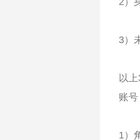
2）
3）
以上
账号
1）