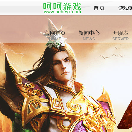
官网首页
新闻中心
开服表
HOME
NEWS
SERVER