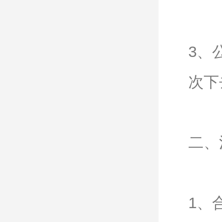
3、
次下
二、
1、