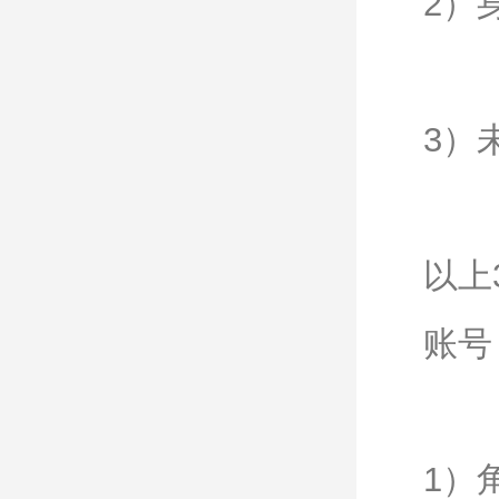
2）
3）
以上
账号
1）