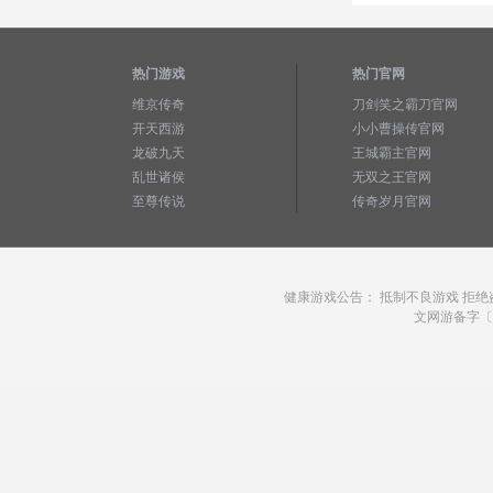
热门游戏
热门官网
维京传奇
刀剑笑之霸刀官网
开天西游
小小曹操传官网
龙破九天
王城霸主官网
乱世诸侯
无双之王官网
至尊传说
传奇岁月官网
健康游戏公告： 抵制不良游戏 拒绝
文网游备字〔20