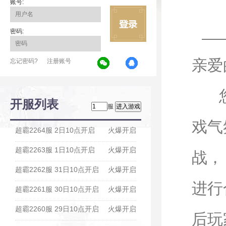
账号:
密码:
亲爱
忘记密码?
注册账号
您好
开服列表
服
戏气
超霸2264服 2日10点开启
火爆开启
超霸2263服 1日10点开启
火爆开启
战，
超霸2262服 31日10点开启
火爆开启
进行
超霸2261服 30日10点开启
火爆开启
超霸2260服 29日10点开启
火爆开启
后玩