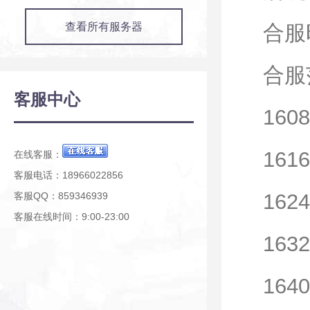
查看所有服务器
合服时
合服
客服中心
1608
1616
在线客服：
客服电话：18966022856
1624
客服QQ：859346939
客服在线时间：9:00-23:00
1632
1640