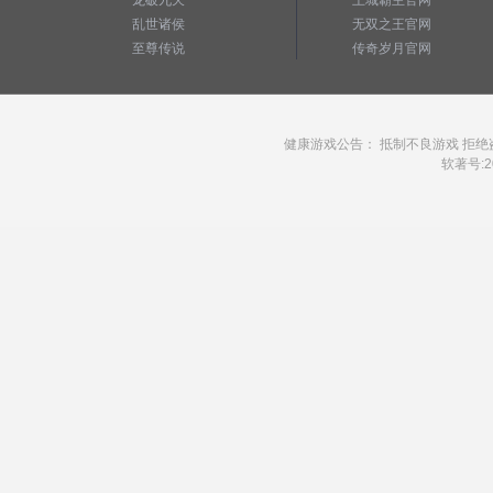
龙破九天
王城霸主官网
乱世诸侯
无双之王官网
至尊传说
传奇岁月官网
健康游戏公告： 抵制不良游戏 拒绝
软著号:20