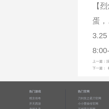
【烈
蛋，
3.25
8:00
上一篇：
下一篇：
热门游戏
热门官网
维京传奇
刀剑笑之霸刀官网
开天西游
小小曹操传官网