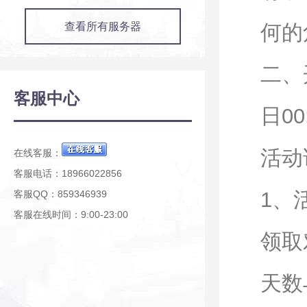
查看所有服务器
何的
二、
客服中心
日00
活动
在线客服：
客服电话：18966022856
1、
客服QQ：859346939
客服在线时间：9:00-23:00
领取
天数