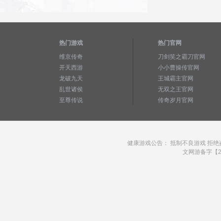
热门游戏
热门官网
维京传奇
刀剑笑之霸刀官网
开天西游
小小曹操传官网
龙破九天
王城霸主官网
乱世诸侯
无双之王官网
至尊传说
传奇岁月官网
健康游戏公告： 抵制不良游戏 拒绝
文网游备字【20