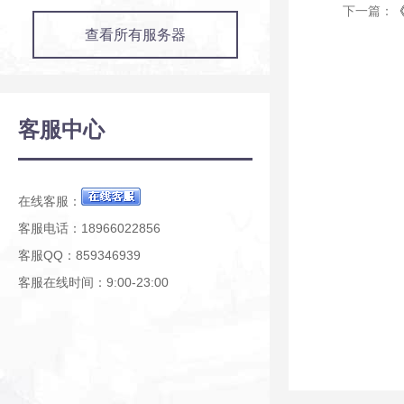
下一篇：
查看所有服务器
客服中心
在线客服：
客服电话：18966022856
客服QQ：859346939
客服在线时间：9:00-23:00