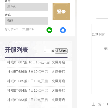
账号:
密码:
忘记密码?
注册账号
活动时间：2
开服列表
单
服
神戒BT687服 10日10点开启
火爆开启
神戒BT686服 8日10点开启
火爆开启
神戒BT685服 6日10点开启
火爆开启
神戒BT684服 4日10点开启
火爆开启
神戒BT683服 2日10点开启
火爆开启
上一篇：
《