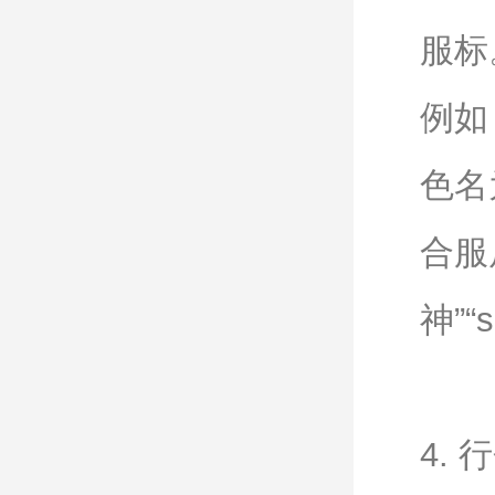
服标
例如
色名
合服
神”“
4.