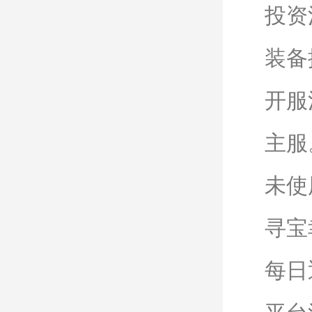
投资
装备
开服
主服
未使
寻宝
每日