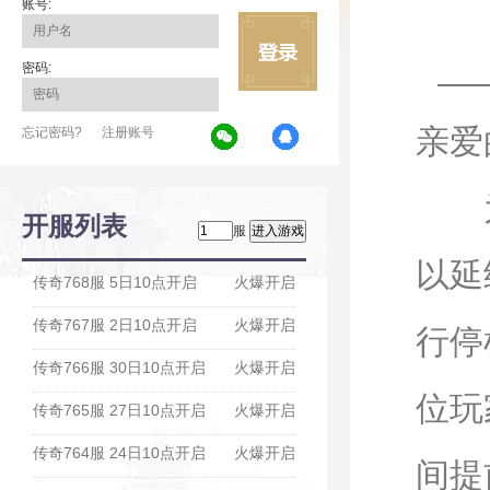
账号:
密码:
亲爱
忘记密码?
注册账号
为了
开服列表
服
以延
传奇768服 5日10点开启
火爆开启
传奇767服 2日10点开启
火爆开启
行停
传奇766服 30日10点开启
火爆开启
位玩
传奇765服 27日10点开启
火爆开启
传奇764服 24日10点开启
火爆开启
间提