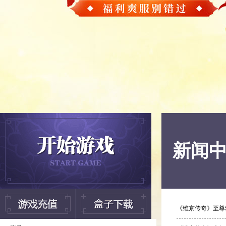
新闻
《维京传奇》至尊