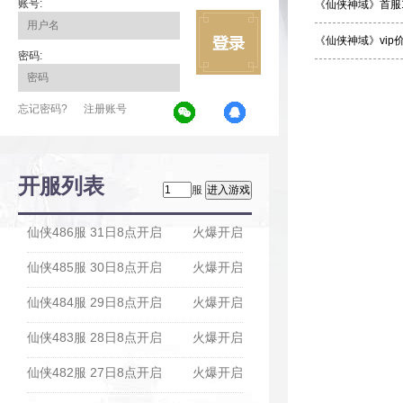
账号:
《仙侠神域》首服1
《仙侠神域》vip
密码:
忘记密码?
注册账号
开服列表
服
仙侠486服 31日8点开启
火爆开启
仙侠485服 30日8点开启
火爆开启
仙侠484服 29日8点开启
火爆开启
仙侠483服 28日8点开启
火爆开启
仙侠482服 27日8点开启
火爆开启