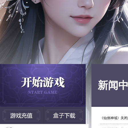
新闻
《仙侠神域》关闭