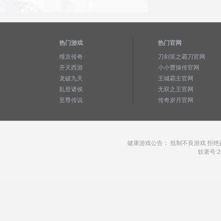
热门游戏
热门官网
维京传奇
刀剑笑之霸刀官网
开天西游
小小曹操传官网
龙破九天
王城霸主官网
乱世诸侯
无双之王官网
至尊传说
传奇岁月官网
健康游戏公告： 抵制不良游戏 拒绝
软著号:20