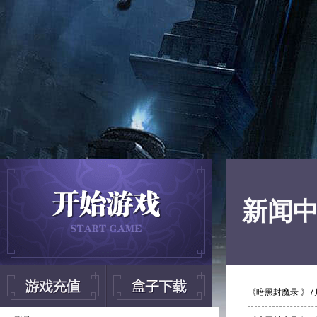
新闻
《暗黑封魔录 》7