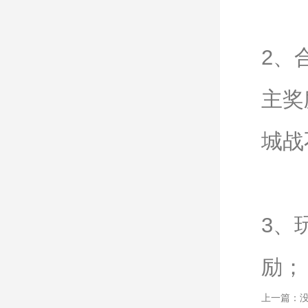
2、
主奖
城战
3、
励；
上一篇：