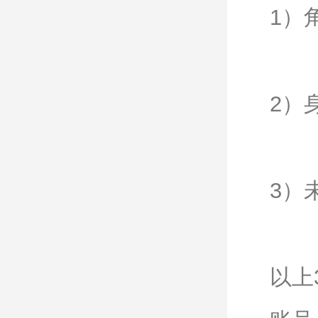
1）
2）身
3）
以上