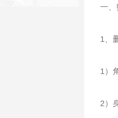
一、
1、
1）
2）