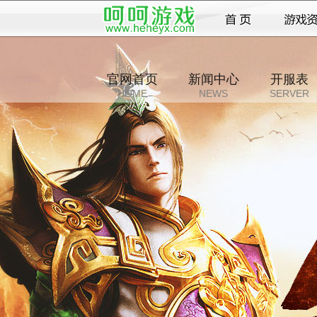
官网首页
新闻中心
开服表
HOME
NEWS
SERVER