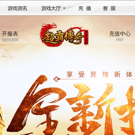
开服表
充值中心
SERVER
PAY