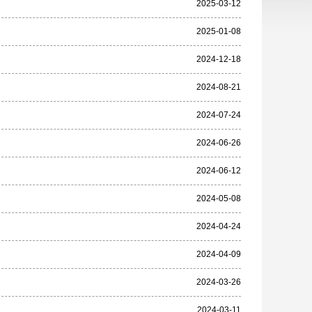
2025-03-12
2025-01-08
2024-12-18
2024-08-21
2024-07-24
2024-06-26
2024-06-12
2024-05-08
2024-04-24
2024-04-09
2024-03-26
2024-03-11