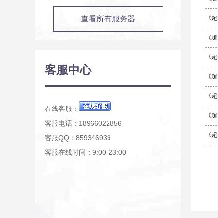
查看所有服务器
《超
《超
《超
客服中心
《超
《超
在线客服：
《超
客服电话：18966022856
《超
客服QQ：859346939
客服在线时间：9:00-23:00