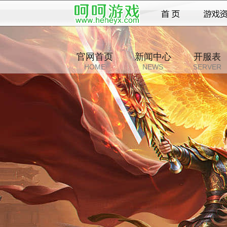
官网首页
新闻中心
开服表
HOME
NEWS
SERVER