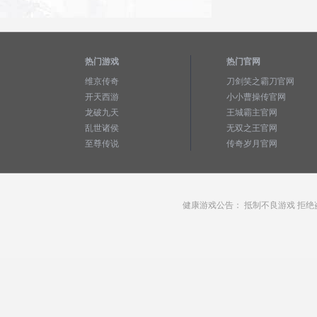
热门游戏
热门官网
维京传奇
刀剑笑之霸刀官网
开天西游
小小曹操传官网
龙破九天
王城霸主官网
乱世诸侯
无双之王官网
至尊传说
传奇岁月官网
健康游戏公告： 抵制不良游戏 拒绝