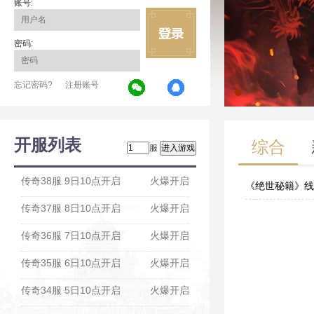
账号:
密码:
忘记密码?
注册账号
开服列表
综合
服
传奇38服 9日10点开启
火爆开启
《绝世秘籍》线
传奇37服 8日10点开启
火爆开启
06-30
传奇36服 7日10点开启
火爆开启
传奇35服 6日10点开启
火爆开启
传奇34服 5日10点开启
火爆开启