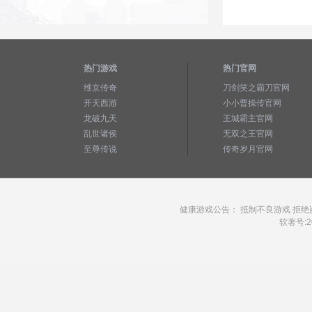
热门游戏
热门官网
维京传奇
刀剑笑之霸刀官网
开天西游
小小曹操传官网
龙破九天
王城霸主官网
乱世诸侯
无双之王官网
至尊传说
传奇岁月官网
健康游戏公告： 抵制不良游戏 拒绝
软著号:20