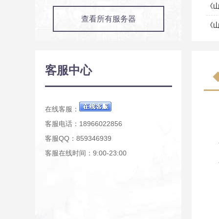
01-2
《
查看所有服务器
01-1
《
01-0
《
12-0
《
客服中心
11-0
《山
10-0
在线客服：
客服电话：18966022856
客服QQ：859346939
客服在线时间：9:00-23:00