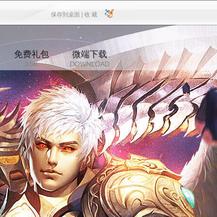
保存到桌面 |
收 藏
保存到桌面
|
收 藏
免费礼包
微端下载
XSK
DOWNLOAD