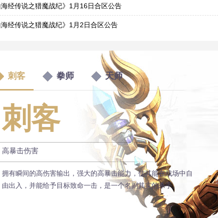
9
山海经传说之猎魔战纪》1月16日合区公告
5
山海经传说之猎魔战纪》1月2日合区公告
1
山海经传说之猎魔战纪》12月5日合区公告
4
山海经传说之猎魔战纪》11月7日合区公告
刺客
拳师
天师
6
海经传说之猎魔战纪》10月10日合区公告
9
刺客
高暴击伤害
拥有瞬间的高伤害输出，强大的高暴击能力，使其能在战场中自
由出入，并能给予目标致命一击，是一个名副其实的杀手。