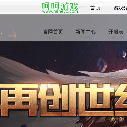
官网首页
新闻中心
开服表
HOME
NEWS
SERVER