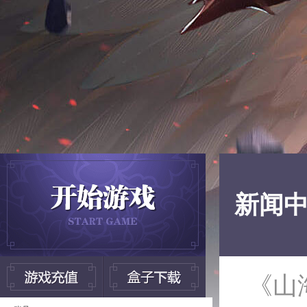
新闻
《山