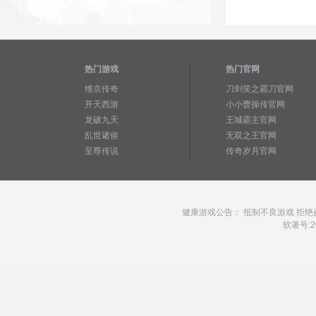
热门游戏
热门官网
维京传奇
刀剑笑之霸刀官网
开天西游
小小曹操传官网
龙破九天
王城霸主官网
乱世诸侯
无双之王官网
至尊传说
传奇岁月官网
健康游戏公告： 抵制不良游戏 拒绝
软著号:20