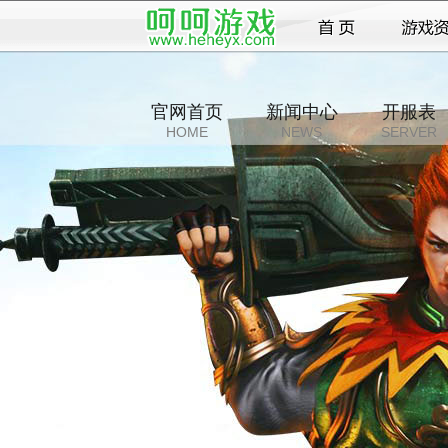
官网首页
新闻中心
开服表
HOME
NEWS
SERVER