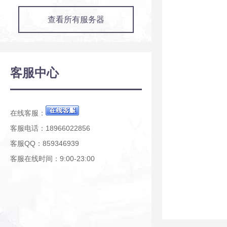
查看所有服务器
客服中心
在线客服：
客服电话：18966022856
客服QQ：859346939
客服在线时间：9:00-23:00