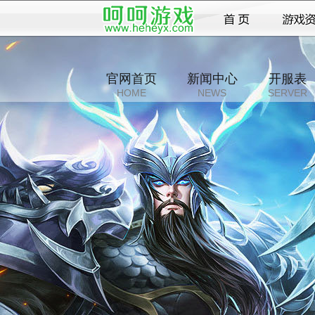
官网首页
新闻中心
开服表
HOME
NEWS
SERVER