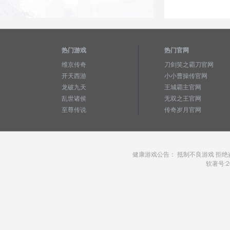
热门游戏
热门官网
维京传奇
刀剑笑之霸刀官网
开天西游
小小曹操传官网
龙破九天
王城霸主官网
乱世诸侯
无双之王官网
至尊传说
传奇岁月官网
健康游戏公告： 抵制不良游戏 拒绝
软著号:20