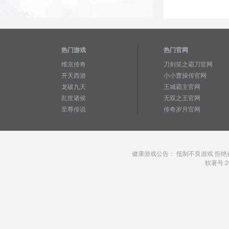
热门游戏
热门官网
维京传奇
刀剑笑之霸刀官网
开天西游
小小曹操传官网
龙破九天
王城霸主官网
乱世诸侯
无双之王官网
至尊传说
传奇岁月官网
健康游戏公告： 抵制不良游戏 拒绝
软著号:20