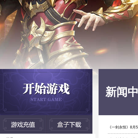
新闻
《一剑永恒》8月5