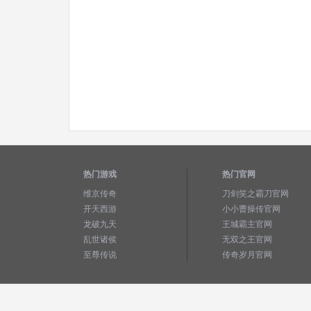
热门游戏
热门官网
维京传奇
刀剑笑之霸刀官网
开天西游
小小曹操传官网
龙破九天
王城霸主官网
乱世诸侯
无双之王官网
至尊传说
传奇岁月官网