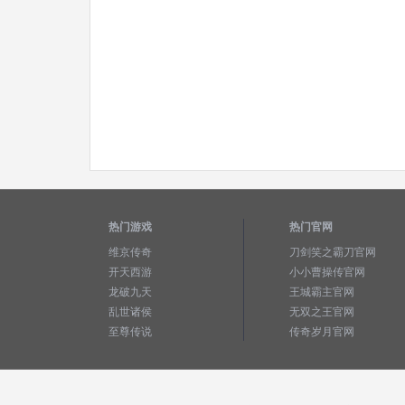
热门游戏
热门官网
维京传奇
刀剑笑之霸刀官网
开天西游
小小曹操传官网
龙破九天
王城霸主官网
乱世诸侯
无双之王官网
至尊传说
传奇岁月官网