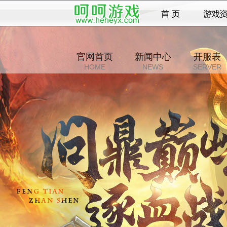
官网首页
新闻中心
开服表
HOME
NEWS
SERVER