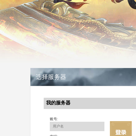
选择服务器
我的服务器
账号: